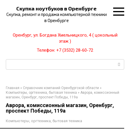
Перейти
Скупка ноутбуков в Оренбурге
к
Скупка, ремонт и продажа компьютерной техники
контенту
в Оренбурге
Оренбург, ул. Богдана Хмельницкого, 4 ( цокольный
этаж )
Телефон: +7 (3532) 28-60-72
Поиск:
Главная
»
Справочник компаний Оренбургской области
»
Компьютеры, оргтехника, бытовая техника
»
Аврора, комиссионный
магазин, Оренбург, проспект Победы, 119а
Аврора, комиссионный магазин, Оренбург,
проспект Победы, 119а
Компьютеры, оргтехника, бытовая техника