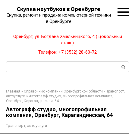
Перейти
Скупка ноутбуков в Оренбурге
к
Скупка, ремонт и продажа компьютерной техники
контенту
в Оренбурге
Оренбург, ул. Богдана Хмельницкого, 4 ( цокольный
этаж )
Телефон: +7 (3532) 28-60-72
Поиск:
Главная
»
Справочник компаний Оренбургской области
»
Транспорт,
автоуслуги
»
Автографф студио, многопрофильная компания,
Оренбург, Карагандинская, 64
Автографф студио, многопрофильная
компания, Оренбург, Карагандинская, 64
Транспорт, автоуслуги