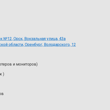
 №12, Орск, Вокзальная улица, 43а
ой области, Оренбург, Володарского, 12
ютеров и мониторов)
ж )
ов