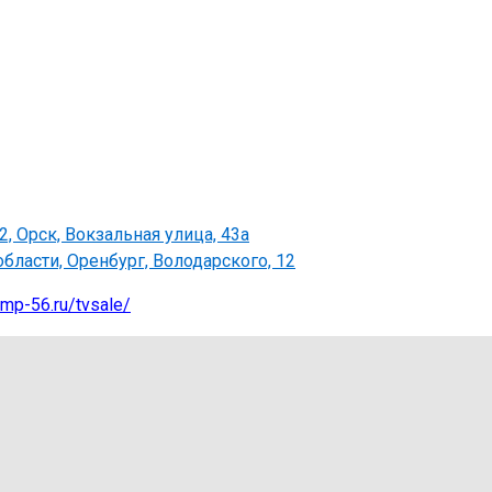
 Орск, Вокзальная улица, 43а
бласти, Оренбург, Володарского, 12
omp-56.ru/tvsale/