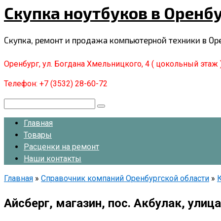
Скупка ноутбуков в Оренб
Перейти
к
контенту
Скупка, ремонт и продажа компьютерной техники в Ор
Оренбург, ул. Богдана Хмельницкого, 4 ( цокольный этаж 
Телефон: +7 (3532) 28-60-72
Поиск:
Главная
Товары
Расценки на ремонт
Наши контакты
Главная
»
Справочник компаний Оренбургской области
»
Айсберг, магазин, пос. Акбулак, улица