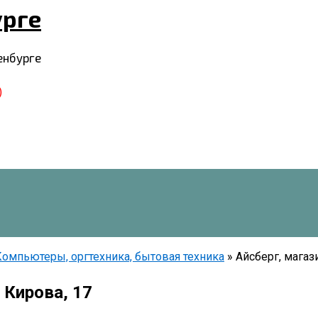
урге
енбурге
)
Компьютеры, оргтехника, бытовая техника
»
Айсберг, магази
 Кирова, 17