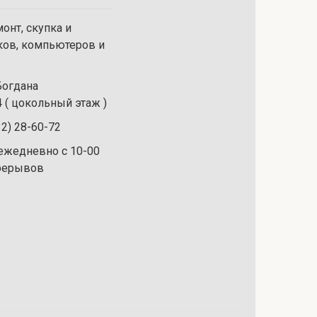
онт, скупка и
ков, компьютеров и
 Богдана
 ( цокольный этаж )
32) 28-60-72
ежедневно с 10-00
ерерывов