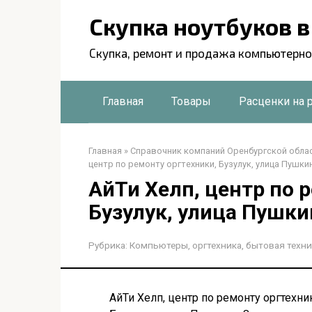
Перейти
Скупка ноутбуков 
к
контенту
Скупка, ремонт и продажа компьютерно
Главная
Товары
Расценки на 
Главная
»
Справочник компаний Оренбургской обла
центр по ремонту оргтехники, Бузулук, улица Пушкин
АйТи Хелп, центр по 
Бузулук, улица Пушки
Рубрика:
Компьютеры, оргтехника, бытовая техни
АйТи Хелп, центр по ремонту оргтехни