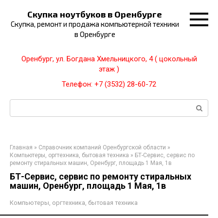
Перейти
Скупка ноутбуков в Оренбурге
к
Скупка, ремонт и продажа компьютерной техники
контенту
в Оренбурге
Оренбург, ул. Богдана Хмельницкого, 4 ( цокольный
этаж )
Телефон: +7 (3532) 28-60-72
Поиск:
Главная
»
Справочник компаний Оренбургской области
»
Компьютеры, оргтехника, бытовая техника
»
БТ-Сервис, сервис по
ремонту стиральных машин, Оренбург, площадь 1 Мая, 1в
БТ-Сервис, сервис по ремонту стиральных
машин, Оренбург, площадь 1 Мая, 1в
Компьютеры, оргтехника, бытовая техника