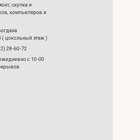
онт, скупка и
ков, компьютеров и
 Богдана
 ( цокольный этаж )
32) 28-60-72
ежедневно с 10-00
ерерывов