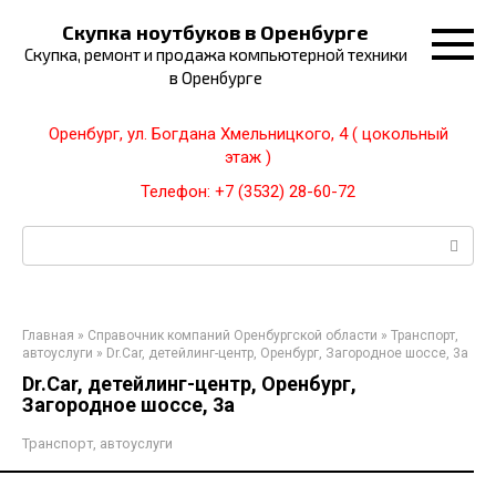
Перейти
Скупка ноутбуков в Оренбурге
к
Скупка, ремонт и продажа компьютерной техники
контенту
в Оренбурге
Оренбург, ул. Богдана Хмельницкого, 4 ( цокольный
этаж )
Телефон: +7 (3532) 28-60-72
Поиск:
Главная
»
Справочник компаний Оренбургской области
»
Транспорт,
автоуслуги
»
Dr.Car, детейлинг-центр, Оренбург, Загородное шоссе, 3а
Dr.Car, детейлинг-центр, Оренбург,
Загородное шоссе, 3а
Транспорт, автоуслуги