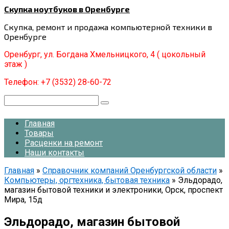
Перейти
Скупка ноутбуков в Оренбурге
к
Скупка, ремонт и продажа компьютерной техники в
контенту
Оренбурге
Оренбург, ул. Богдана Хмельницкого, 4 ( цокольный
этаж )
Телефон: +7 (3532) 28-60-72
Поиск:
Главная
Товары
Расценки на ремонт
Наши контакты
Главная
»
Справочник компаний Оренбургской области
»
Компьютеры, оргтехника, бытовая техника
»
Эльдорадо,
магазин бытовой техники и электроники, Орск, проспект
Мира, 15д
Эльдорадо, магазин бытовой