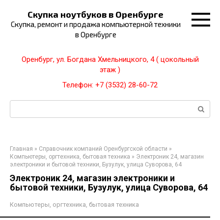
Перейти
Скупка ноутбуков в Оренбурге
к
Скупка, ремонт и продажа компьютерной техники
контенту
в Оренбурге
Оренбург, ул. Богдана Хмельницкого, 4 ( цокольный
этаж )
Телефон: +7 (3532) 28-60-72
Поиск:
Главная
»
Справочник компаний Оренбургской области
»
Компьютеры, оргтехника, бытовая техника
»
Электроник 24, магазин
электроники и бытовой техники, Бузулук, улица Суворова, 64
Электроник 24, магазин электроники и
бытовой техники, Бузулук, улица Суворова, 64
Компьютеры, оргтехника, бытовая техника