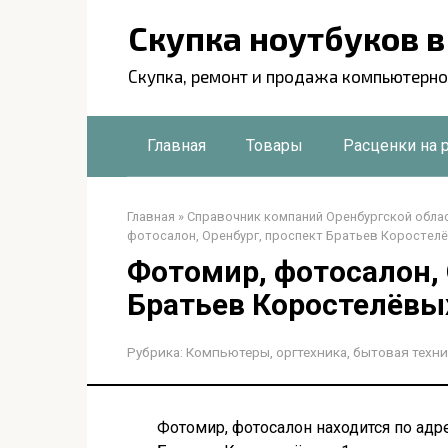
Перейти
Скупка ноутбуков 
к
контенту
Скупка, ремонт и продажа компьютерно
Главная
Товары
Расценки на 
Главная
»
Справочник компаний Оренбургской обла
фотосалон, Оренбург, проспект Братьев Коростелё
Фотомир, фотосалон, 
Братьев Коростелёвых
Рубрика:
Компьютеры, оргтехника, бытовая техни
Фотомир, фотосалон находится по адре