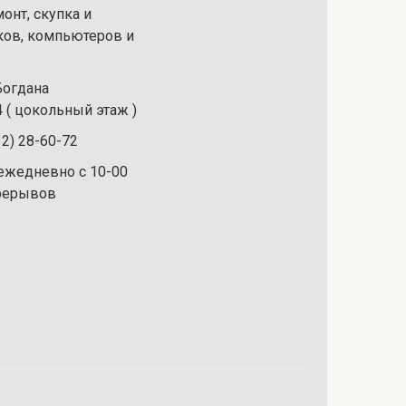
онт, скупка и
ков, компьютеров и
 Богдана
 ( цокольный этаж )
32) 28-60-72
ежедневно с 10-00
ерерывов