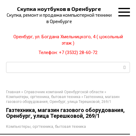
Перейти
Скупка ноутбуков в Оренбурге
к
Скупка, ремонт и продажа компьютерной техники
контенту
в Оренбурге
Оренбург, ул. Богдана Хмельницкого, 4 ( цокольный
этаж )
Телефон: +7 (3532) 28-60-72
Поиск:
Главная
»
Справочник компаний Оренбургской области
»
Компьютеры, оргтехника, бытовая техника
»
Газтехника, магазин
газового оборудования, Оренбург, улица Терешковой, 269/1
Газтехника, магазин газового оборудования,
Оренбург, улица Терешковой, 269/1
Компьютеры, оргтехника, бытовая техника