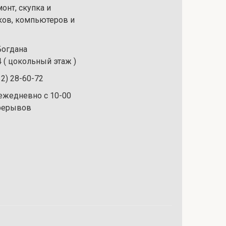
онт, скупка и
ков, компьютеров и
 Богдана
 ( цокольный этаж )
32) 28-60-72
ежедневно с 10-00
ерерывов