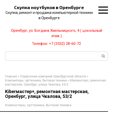
Перейти
Скупка ноутбуков в Оренбурге
к
Скупка, ремонт и продажа компьютерной техники
контенту
в Оренбурге
Оренбург, ул. Богдана Хмельницкого, 4 ( цокольный
этаж )
Телефон: +7 (3532) 28-60-72
Поиск:
Главная
»
Справочник компаний Оренбургской области
»
Компьютеры, оргтехника, бытовая техника
»
Kiberмастер+, ремонтная
мастерская, Оренбург, улица Чкалова, 53/2
Kiberмастер+, ремонтная мастерская,
Оренбург, улица Чкалова, 53/2
Компьютеры, оргтехника, бытовая техника