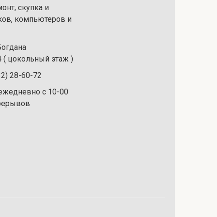
онт, скупка и
ков, компьютеров и
 Богдана
 ( цокольный этаж )
32) 28-60-72
ежедневно с 10-00
ерерывов