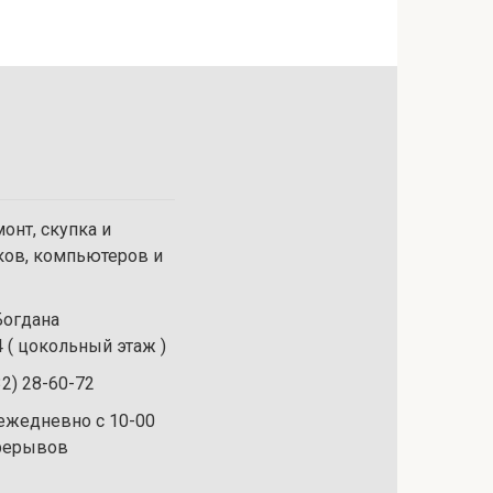
онт, скупка и
ков, компьютеров и
 Богдана
 ( цокольный этаж )
32) 28-60-72
ежедневно с 10-00
ерерывов