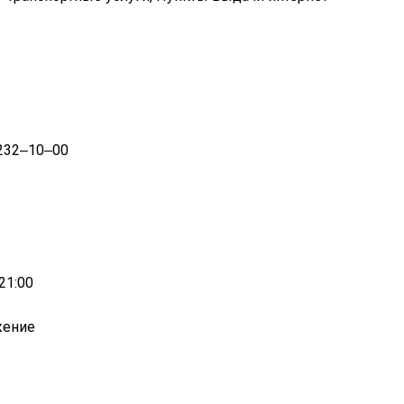
 232‒10‒00
21:00
жение