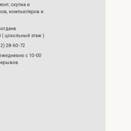
онт, скупка и
ков, компьютеров и
 Богдана
 ( цокольный этаж )
32) 28-60-72
ежедневно с 10-00
ерерывов