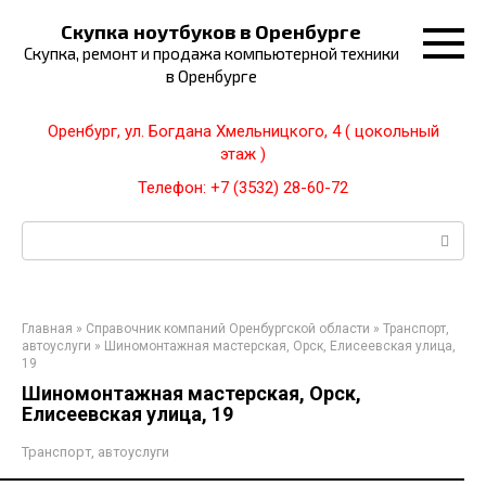
Перейти
Скупка ноутбуков в Оренбурге
к
Скупка, ремонт и продажа компьютерной техники
контенту
в Оренбурге
Оренбург, ул. Богдана Хмельницкого, 4 ( цокольный
этаж )
Телефон: +7 (3532) 28-60-72
Поиск:
Главная
»
Справочник компаний Оренбургской области
»
Транспорт,
автоуслуги
»
Шиномонтажная мастерская, Орск, Елисеевская улица,
19
Шиномонтажная мастерская, Орск,
Елисеевская улица, 19
Транспорт, автоуслуги