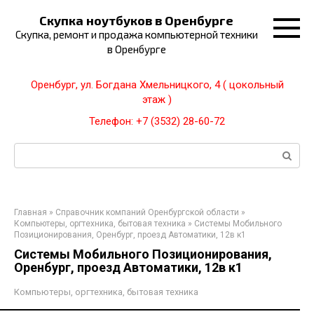
Перейти
Скупка ноутбуков в Оренбурге
к
Скупка, ремонт и продажа компьютерной техники
контенту
в Оренбурге
Оренбург, ул. Богдана Хмельницкого, 4 ( цокольный
этаж )
Телефон: +7 (3532) 28-60-72
Поиск:
Главная
»
Справочник компаний Оренбургской области
»
Компьютеры, оргтехника, бытовая техника
»
Системы Мобильного
Позиционирования, Оренбург, проезд Автоматики, 12в к1
Системы Мобильного Позиционирования,
Оренбург, проезд Автоматики, 12в к1
Компьютеры, оргтехника, бытовая техника