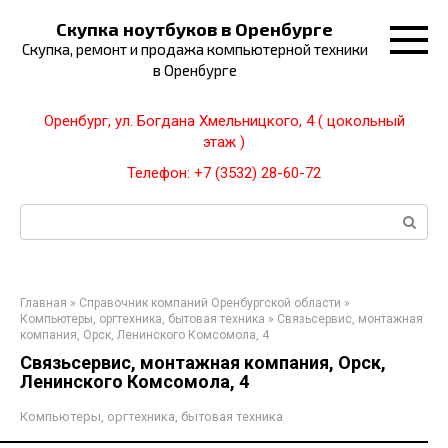
Перейти
Скупка ноутбуков в Оренбурге
к
Скупка, ремонт и продажа компьютерной техники
контенту
в Оренбурге
Оренбург, ул. Богдана Хмельницкого, 4 ( цокольный
этаж )
Телефон: +7 (3532) 28-60-72
Поиск:
Главная
»
Справочник компаний Оренбургской области
»
Компьютеры, оргтехника, бытовая техника
»
Связьсервис, монтажная
компания, Орск, Ленинского Комсомола, 4
Связьсервис, монтажная компания, Орск,
Ленинского Комсомола, 4
Компьютеры, оргтехника, бытовая техника