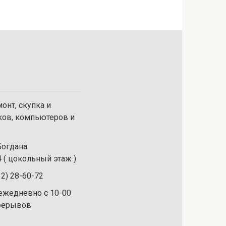
онт, скупка и
ков, компьютеров и
 Богдана
 ( цокольный этаж )
32) 28-60-72
ежедневно с 10-00
ерерывов