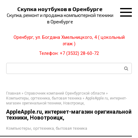
Перейти
Скупка ноутбуков в Оренбурге
к
Скупка, ремонт и продажа компьютерной техники
контенту
в Оренбурге
Оренбург, ул. Богдана Хмельницкого, 4 ( цокольный
этаж )
Телефон: +7 (3532) 28-60-72
Поиск:
Главная
»
Справочник компаний Оренбургской области
»
Компьютеры, оргтехника, бытовая техника
»
AppleApple.ru, интернет-
магазин оригинальной техники, Новотроицк,
AppleApple.ru, интернет-магазин оригинальной
техники, Новотроицк,
Компьютеры, оргтехника, бытовая техника