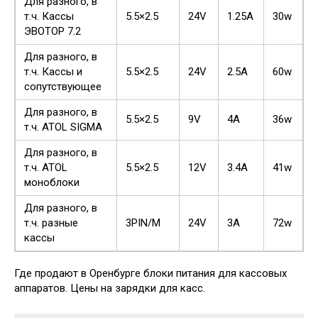
Для разного, в
т.ч. Кассы
5.5×2.5
24V
1.25A
30w
ЭВОТОР 7.2
Для разного, в
т.ч. Кассы и
5.5×2.5
24V
2.5A
60w
сопутствующее
Для разного, в
5.5×2.5
9V
4A
36w
т.ч. ATOL SIGMA
Для разного, в
т.ч. ATOL
5.5×2.5
12V
3.4A
41w
моноблоки
Для разного, в
т.ч. разные
3PIN/M
24V
3A
72w
кассы
Где продают в Оренбурге блоки питания для кассовых
аппаратов. Цены на зарядки для касс.