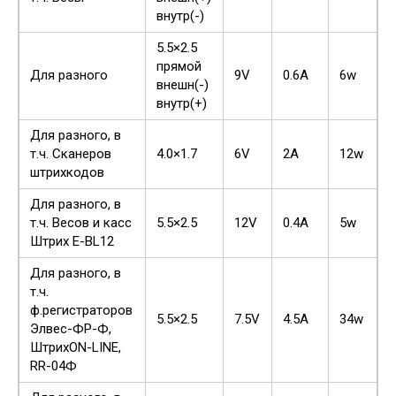
внутр(-)
5.5×2.5
прямой
Для разного
9V
0.6A
6w
внешн(-)
внутр(+)
Для разного, в
т.ч. Сканеров
4.0×1.7
6V
2A
12w
штрихкодов
Для разного, в
т.ч. Весов и касс
5.5×2.5
12V
0.4A
5w
Штрих E-BL12
Для разного, в
т.ч.
ф.регистраторов
5.5×2.5
7.5V
4.5A
34w
Элвес-ФР-Ф,
ШтрихON-LINE,
RR-04Ф