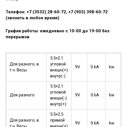
Телефон: +7 (3532) 28-60-72, +7 (903) 398-60-72
(звонить в любое время)
График работы: ежедневно с 10-00 до 19-00 без
перерывов
5.5×2.1
Для разного, в
угловой
9V
0.6A
6w
т.ч. Весы
внешн(+)
внутр(-)
5.5×2.1
угловой
Для разного
9V
0.6A
6w
внешн(-)
внутр(+)
5.5×2.5
Для разного, в
прямой
9V
0.6A
6w
т.ч. Весы
внешн(+)