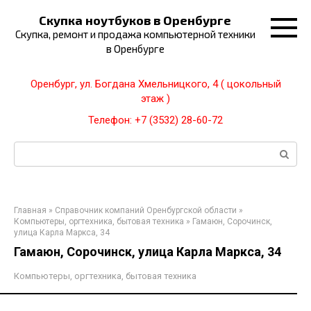
Перейти
Скупка ноутбуков в Оренбурге
к
Скупка, ремонт и продажа компьютерной техники
контенту
в Оренбурге
Оренбург, ул. Богдана Хмельницкого, 4 ( цокольный
этаж )
Телефон: +7 (3532) 28-60-72
Поиск:
Главная
»
Справочник компаний Оренбургской области
»
Компьютеры, оргтехника, бытовая техника
»
Гамаюн, Сорочинск,
улица Карла Маркса, 34
Гамаюн, Сорочинск, улица Карла Маркса, 34
Компьютеры, оргтехника, бытовая техника