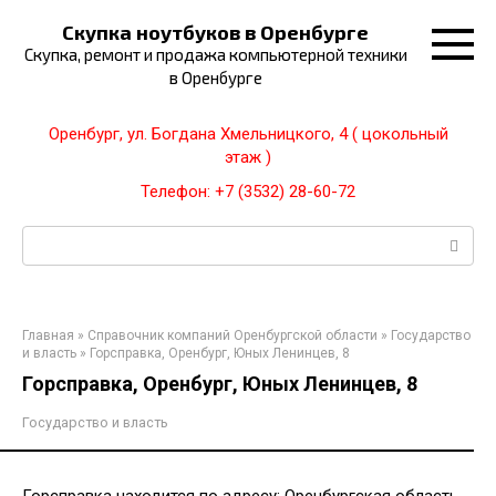
Перейти
Скупка ноутбуков в Оренбурге
к
Скупка, ремонт и продажа компьютерной техники
контенту
в Оренбурге
Оренбург, ул. Богдана Хмельницкого, 4 ( цокольный
этаж )
Телефон: +7 (3532) 28-60-72
Поиск:
Главная
»
Справочник компаний Оренбургской области
»
Государство
и власть
»
Горсправка, Оренбург, Юных Ленинцев, 8
Горсправка, Оренбург, Юных Ленинцев, 8
Государство и власть