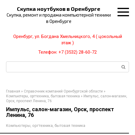
Перейти
Скупка ноутбуков в Оренбурге
к
Скупка, ремонт и продажа компьютерной техники
контенту
в Оренбурге
Оренбург, ул. Богдана Хмельницкого, 4 ( цокольный
этаж )
Телефон: +7 (3532) 28-60-72
Поиск:
Главная
»
Справочник компаний Оренбургской области
»
Компьютеры, оргтехника, бытовая техника
»
Импульс, салон-магазин,
Орск, проспект Ленина, 76
Импульс, салон-магазин, Орск, проспект
Ленина, 76
Компьютеры, оргтехника, бытовая техника