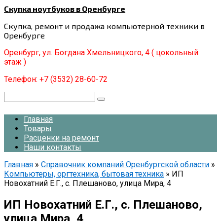
Перейти
Скупка ноутбуков в Оренбурге
к
Скупка, ремонт и продажа компьютерной техники в
контенту
Оренбурге
Оренбург, ул. Богдана Хмельницкого, 4 ( цокольный
этаж )
Телефон: +7 (3532) 28-60-72
Поиск:
Главная
Товары
Расценки на ремонт
Наши контакты
Главная
»
Справочник компаний Оренбургской области
»
Компьютеры, оргтехника, бытовая техника
»
ИП
Новохатний Е.Г., с. Плешаново, улица Мира, 4
ИП Новохатний Е.Г., с. Плешаново,
улица Мира, 4