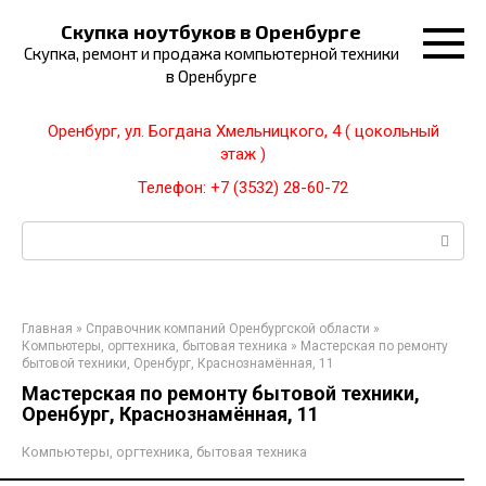
Перейти
Скупка ноутбуков в Оренбурге
к
Скупка, ремонт и продажа компьютерной техники
контенту
в Оренбурге
Оренбург, ул. Богдана Хмельницкого, 4 ( цокольный
этаж )
Телефон: +7 (3532) 28-60-72
Поиск:
Главная
»
Справочник компаний Оренбургской области
»
Компьютеры, оргтехника, бытовая техника
»
Мастерская по ремонту
бытовой техники, Оренбург, Краснознамённая, 11
Мастерская по ремонту бытовой техники,
Оренбург, Краснознамённая, 11
Компьютеры, оргтехника, бытовая техника