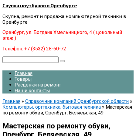
Перейти
Скупка ноутбуков в Оренбурге
к
Скупка, ремонт и продажа компьютерной техники в
контенту
Оренбурге
Оренбург, ул. Богдана Хмельницкого, 4 ( цокольный
этаж )
Телефон: +7 (3532) 28-60-72
Поиск:
Главная
Товары
Расценки на ремонт
Наши контакты
Главная
»
Справочник компаний Оренбургской области
»
Компьютеры, оргтехника, бытовая техника
»
Мастерская
по ремонту обуви, Оренбург, Беляевская, 49
Мастерская по ремонту обуви,
Оренбург, Беляевская, 49