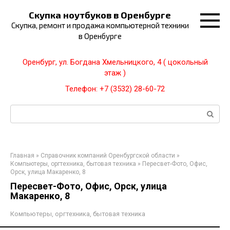
Перейти
Скупка ноутбуков в Оренбурге
к
Скупка, ремонт и продажа компьютерной техники
контенту
в Оренбурге
Оренбург, ул. Богдана Хмельницкого, 4 ( цокольный
этаж )
Телефон: +7 (3532) 28-60-72
Поиск:
Главная
»
Справочник компаний Оренбургской области
»
Компьютеры, оргтехника, бытовая техника
»
Пересвет-Фото, Офис,
Орск, улица Макаренко, 8
Пересвет-Фото, Офис, Орск, улица
Макаренко, 8
Компьютеры, оргтехника, бытовая техника