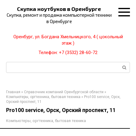
Перейти
Скупка ноутбуков в Оренбурге
к
Скупка, ремонт и продажа компьютерной техники
контенту
в Оренбурге
Оренбург, ул. Богдана Хмельницкого, 4 ( цокольный
этаж )
Телефон: +7 (3532) 28-60-72
Поиск:
Главная
»
Справочник компаний Оренбургской области
»
Компьютеры, оргтехника, бытовая техника
»
Pro100 service, Орск,
Орский проспект, 11
Pro100 service, Орск, Орский проспект, 11
Компьютеры, оргтехника, бытовая техника