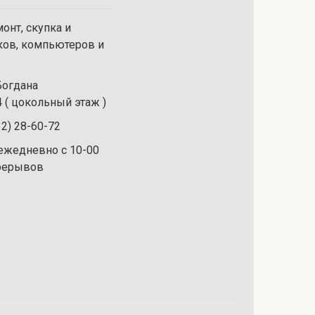
онт, скупка и
ков, компьютеров и
 Богдана
 ( цокольный этаж )
32) 28-60-72
ежедневно с 10-00
ерерывов