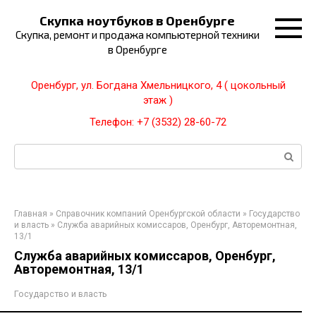
Перейти
Скупка ноутбуков в Оренбурге
к
Скупка, ремонт и продажа компьютерной техники
контенту
в Оренбурге
Оренбург, ул. Богдана Хмельницкого, 4 ( цокольный
этаж )
Телефон: +7 (3532) 28-60-72
Поиск:
Главная
»
Справочник компаний Оренбургской области
»
Государство
и власть
»
Служба аварийных комиссаров, Оренбург, Авторемонтная,
13/1
Служба аварийных комиссаров, Оренбург,
Авторемонтная, 13/1
Государство и власть