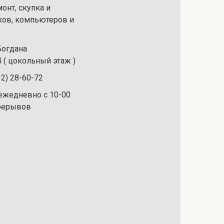
онт, скупка и
ков, компьютеров и
 Богдана
 ( цокольный этаж )
32) 28-60-72
ежедневно с 10-00
ерерывов