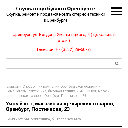
Перейти
Скупка ноутбуков в Оренбурге
к
Скупка, ремонт и продажа компьютерной техники
контенту
в Оренбурге
Оренбург, ул. Богдана Хмельницкого, 4 ( цокольный
этаж )
Телефон: +7 (3532) 28-60-72
Поиск:
Главная
»
Справочник компаний Оренбургской области
»
Компьютеры, оргтехника, бытовая техника
»
Умный кот, магазин
канцелярских товаров, Оренбург, Постникова, 23
Умный кот, магазин канцелярских товаров,
Оренбург, Постникова, 23
Компьютеры, оргтехника, бытовая техника