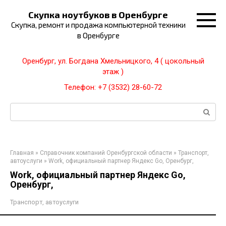
Перейти
Скупка ноутбуков в Оренбурге
к
Скупка, ремонт и продажа компьютерной техники
контенту
в Оренбурге
Оренбург, ул. Богдана Хмельницкого, 4 ( цокольный
этаж )
Телефон: +7 (3532) 28-60-72
Поиск:
Главная
»
Справочник компаний Оренбургской области
»
Транспорт,
автоуслуги
»
Work, официальный партнер Яндекс Go, Оренбург,
Work, официальный партнер Яндекс Go,
Оренбург,
Транспорт, автоуслуги