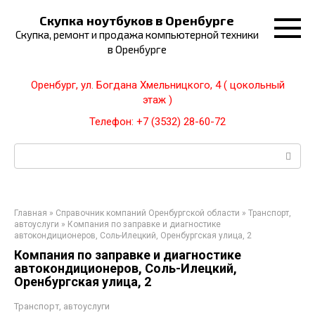
Перейти
Скупка ноутбуков в Оренбурге
к
Скупка, ремонт и продажа компьютерной техники
контенту
в Оренбурге
Оренбург, ул. Богдана Хмельницкого, 4 ( цокольный
этаж )
Телефон: +7 (3532) 28-60-72
Поиск:
Главная
»
Справочник компаний Оренбургской области
»
Транспорт,
автоуслуги
»
Компания по заправке и диагностике
автокондиционеров, Соль-Илецкий, Оренбургская улица, 2
Компания по заправке и диагностике
автокондиционеров, Соль-Илецкий,
Оренбургская улица, 2
Транспорт, автоуслуги