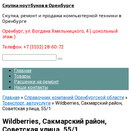
Перейти
Скупка ноутбуков в Оренбурге
к
Скупка, ремонт и продажа компьютерной техники в
контенту
Оренбурге
Оренбург, ул. Богдана Хмельницкого, 4 ( цокольный
этаж )
Телефон: +7 (3532) 28-60-72
Поиск:
Главная
Товары
Расценки на ремонт
Наши контакты
Главная
»
Справочник компаний Оренбургской области
»
Транспорт, автоуслуги
»
Wildberries, Сакмарский район,
Советская улица, 55/1
Wildberries, Сакмарский район,
Советская улица, 55/1